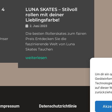
 4
LUNA SKATES – Stilvoll
rollen mit deiner
Lieblingsfarbe!
2. Juni 2023
Die besten Rollerskates zum fairen
Unser
Preis Entdecken Sie die
faszinierende Welt von Luna
Skates Tauchen
weiterlesen
Um dir ein 
Geräteinfor
Technologie
auf dieser W
zurückziehs
Impressum
Datenschutzrichtlinie
Akze