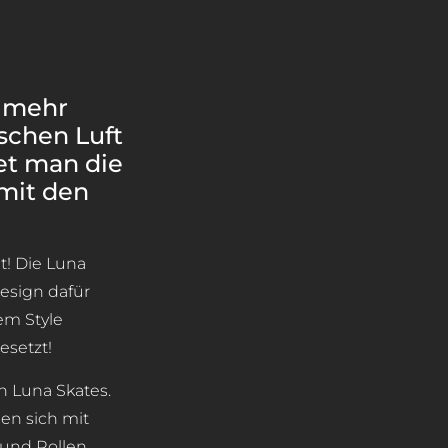
 mehr
ischen Luft
et man die
mit den
t! Die Luna
Design dafür
em Style
esetzt!
n Luna Skates.
en sich mit
ound Rollen