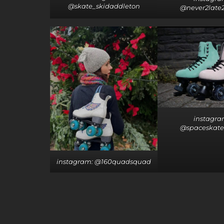
@skate_skidaddleton
@never2late
instagra
@spaceskate
instagram: @160quadsquad