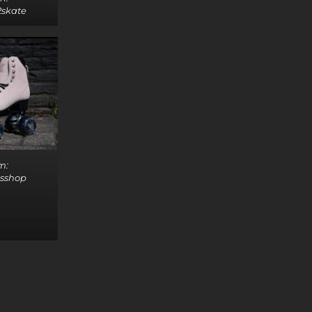
2skate
m:
sshop