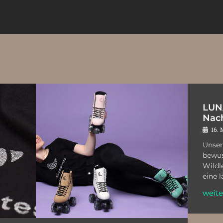
LUNA
Nach
16. 
Unser
bewus
Wildl
eine 
weite