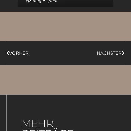
@maegen_julia
VORHER
NÄCHSTER
MEHR